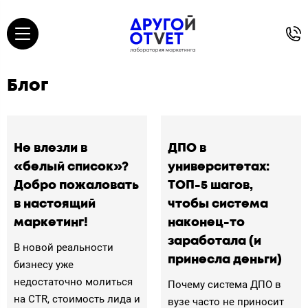
Блог
Не влезли в
ДПО в
«белый список»?
университетах:
Добро пожаловать
ТОП-5 шагов,
в настоящий
чтобы система
маркетинг!
наконец-то
заработала (и
В новой реальности
принесла деньги)
бизнесу уже
недостаточно молиться
Почему система ДПО в
на CTR, стоимость лида и
вузе часто не приносит