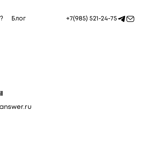
+7(985) 521-24-75
?
Блог
l
nswer.ru​