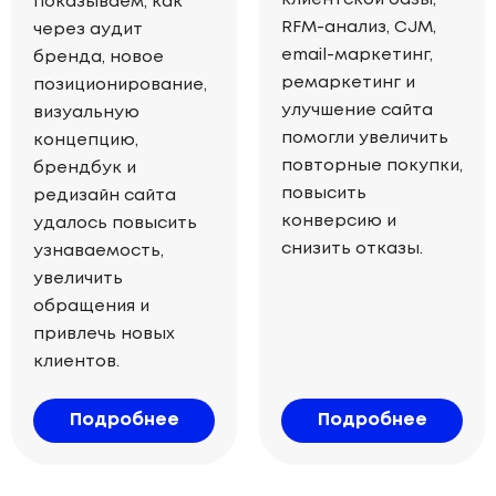
показываем, как
RFM-анализ, CJM,
через аудит
email-маркетинг,
бренда, новое
ремаркетинг и
позиционирование,
улучшение сайта
визуальную
помогли увеличить
концепцию,
повторные покупки,
брендбук и
повысить
редизайн сайта
конверсию и
удалось повысить
снизить отказы.
узнаваемость,
увеличить
обращения и
привлечь новых
клиентов.
Подробнее
Подробнее