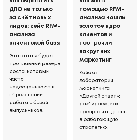
Как вырастить
Как мы с
ДПО не только
помощью RFM-
за счёт новых
анализа нашли
лидов: кейс RFM-
золотое ядро
анализа
клиентов и
клиентской базы
построили
вокруг них
Эта статья будет
маркетинг
про главный резерв
роста, который
Кейс от
часто
лаборатории
недооценивают в
маркетинга
образовании:
«Другой ответ»:
работа с базой
разбираем, как
выпускников.
превратить данные
в работающую
стратегию.