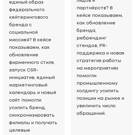
лидов и
единый образ
партнёрств? В
федерального
кейсе показываем,
кейтерингового
как обновление
бренда с
бренда,
социальной
ребрендинг
миссией? В кейсе
стендов, PR-
показываем, как
поддержка и новая
обновление
стратегия работы
фирменного стиля,
на мероприятиях
запуск CSR-
помогли
инициатив, единый
промышленному
маркетинговый
холдингу усилить
календарь и новый
позиции на рынке и
сайт помогли
увеличить число
усилить бренд,
обращений.
синхронизировать
филиалы и получать
целевые