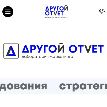
ования
стратеги