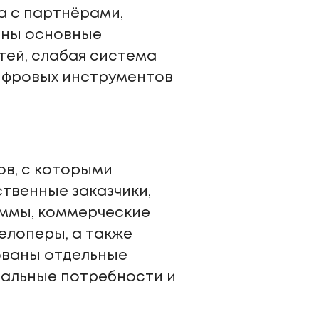
а с партнёрами,
лены основные
тей, слабая система
ифровых инструментов
ов, с которыми
ственные заказчики,
аммы, коммерческие
елоперы, а также
ованы отдельные
еальные потребности и