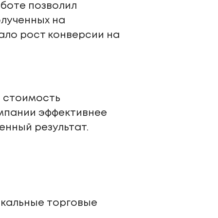
аботе позволил
олученных на
дало рост конверсии на
и стоимость
омпании эффективнее
енный результат.
икальные торговые