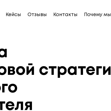
Кейсы
Отзывы
Контакты
Почему мы
а
овой стратег
го
теля