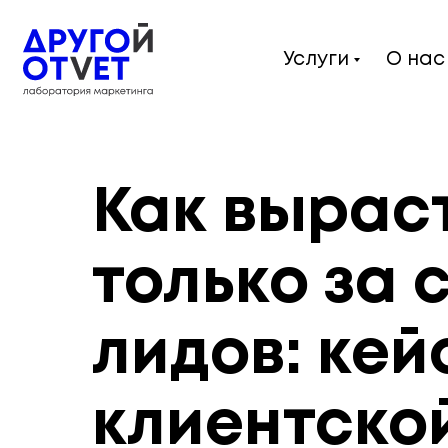
Услуги
О нас
Как вырас
только за 
лидов: ке
клиентско