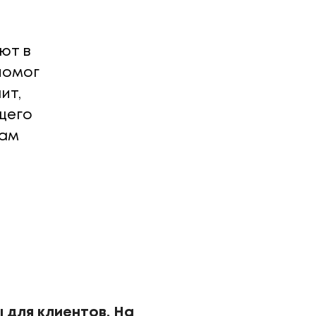
ют в
помог
ит,
щего
сам
 для клиентов. На