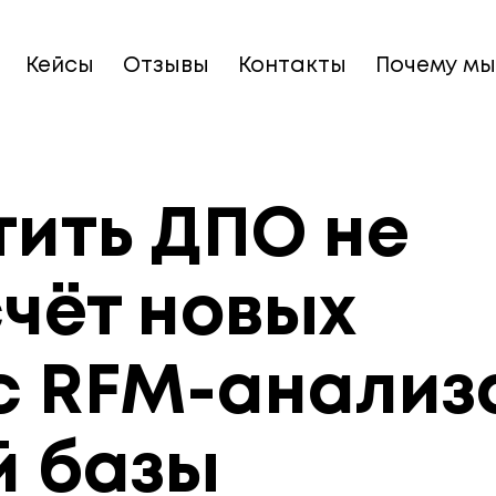
Кейсы
Отзывы
Контакты
Почему мы
тить ДПО не
счёт новых
йс RFM-анализ
й базы