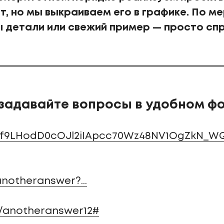
т, но мы выкраиваем его в графике. По м
 детали или свежий пример — просто спр
 задавайте вопросы в удобном ф
/u/f9LHodD0cOJl2iIApcc70Wz48NV1OgZkN_W
anotheranswer?...
e/anotheranswer12#