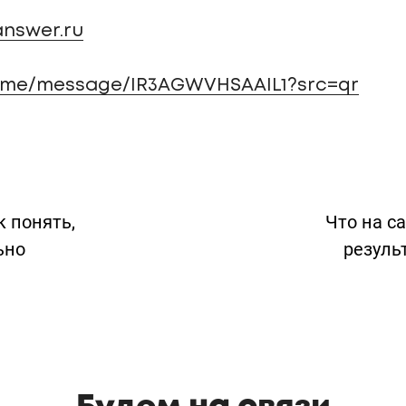
nswer.ru
a.me/message/IR3AGWVHSAAIL1?src=qr
к понять,
Что на с
ьно
резуль