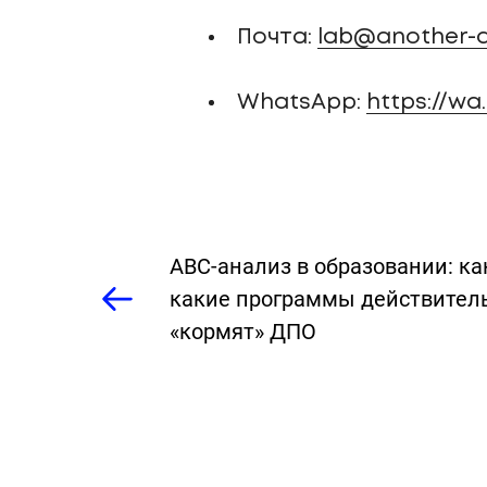
Почта:
lab@another-a
WhatsApp:
https://w
ABC-анализ в образовании: ка
какие программы действител
«кормят» ДПО