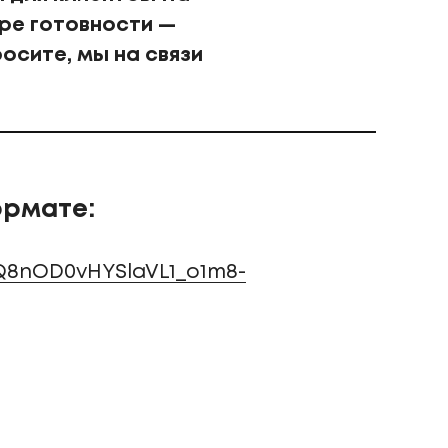
ере готовности —
осите, мы на связи
ормате:
Q8nOD0vHYSlaVL1_o1m8-