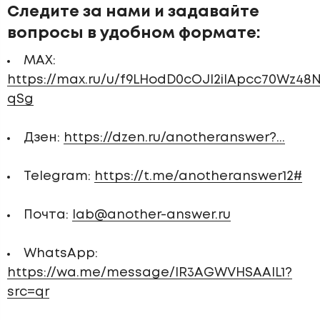
Следите за нами и задавайте
вопросы в удобном формате:
MAX:
https://max.ru/u/f9LHodD0cOJl2iIApcc70Wz4
qSg
Дзен:
https://dzen.ru/anotheranswer?...
Telegram:
https://t.me/anotheranswer12#
Почта:
lab@another-answer.ru
WhatsApp:
https://wa.me/message/IR3AGWVHSAAIL1?
src=qr