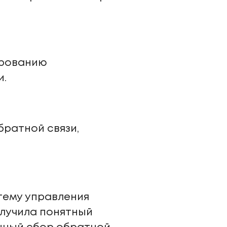
ированию
и.
ратной связи,
тему управления
олучила понятный