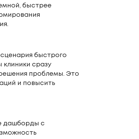
емной, быстрее
ормирования
ия.
 сценария быстрого
ы клиники сразу
 решения проблемы. Это
аций и повысить
е дашборды с
озможность