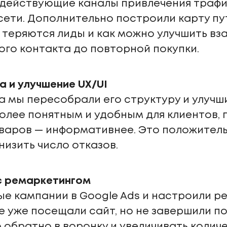
действующие каналы привлечения трафик
сети. Дополнительно построили карту пу
х теряются лиды и как можно улучшить в
ого контакта до повторной покупки.
а и улучшение UX/UI
а мы пересобрали его структуру и улучш
более понятным и удобным для клиентов, 
оваров — информативнее. Это положитель
низить число отказов.
с ремаркетингом
е кампании в Google Ads и настроили р
е уже посещали сайт, но не завершили по
обратно в воронку и увеличивать количе