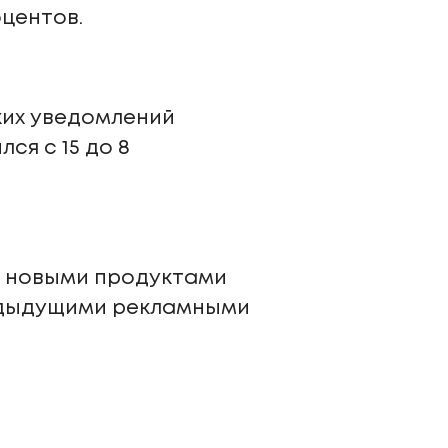
оцентов.
ких уведомлений
ся с 15 до 8
 с новыми продуктами
редыдущими рекламными