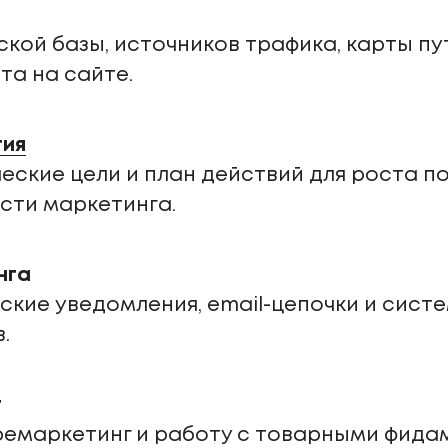
кой базы, источников трафика, карты пу
та на сайте.
гия
еские цели и план действий для роста п
сти маркетинга.
нга
кие уведомления, email-цепочки и сист
.
г
 ремаркетинг и работу с товарными фида