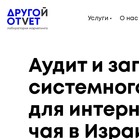
Услуги
О нас
Аудит и за
системног
для интер
чая в Изра