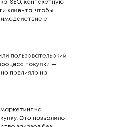
а: SEO, контекстную
ти клиента, чтобы
заимодействие с
или пользовательский
процесс покупки —
но повлияло на
емаркетинг на
купку. Это позволило
ство заказов без